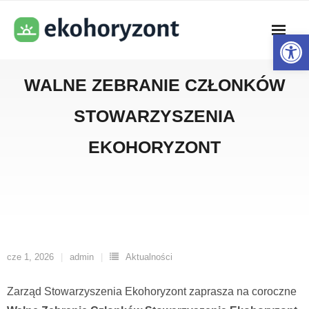
Skip
to
Open toolbar
content
WALNE ZEBRANIE CZŁONKÓW
STOWARZYSZENIA
EKOHORYZONT
cze 1, 2026
admin
Aktualności
Zarząd Stowarzyszenia Ekohoryzont zaprasza na coroczne