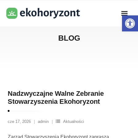
Skip
to
Open toolbar
content
BLOG
Nadzwyczajne Walne Zebranie
Stowarzyszenia Ekohoryzont
cze 17, 2026
admin
Aktualności
Zarząd Stowarzyszenia Ekohoryzont zaprasza