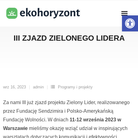
Skip
to
Open toolbar
content
III ZJAZD ZIELONEGO LIDERA
wrz 16, 2023
admin
Programy i projekty
Za nami III już zjazd projektu Zielony Lider, realizowanego
przez Fundację Sendzimira i Polsko-Amerykańską
Fundację Wolności. W dniach
11-12 września 2023 w
Warszawie
mieliśmy okazję wziąć udział w inspirujących
warsztatach dotyczących komunikacji i efektywności